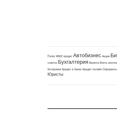
Автобизнес
Би
Forex
Акции
WMZ кредит
Бухгалтерия
советы
Валюта
Взять ипоте
Котировки
Кредит в банке
Кредит онлайн
Оформить
Юристы