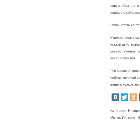
еще и общаться с 
хорошо разбирающ
Чтобы стать конте
Умение писать кач
искать действител
ресурс; Умение че
вести блог/сайт.
Что касается поис
нибудь крупный са
вашего конкретног
Категория:
Интерн
Метки:
Интернет б