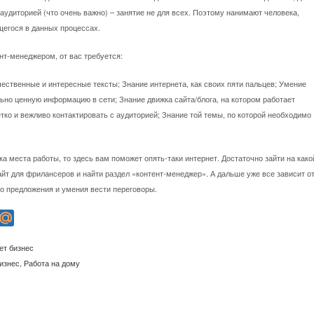
аудиторией (что очень важно) – занятие не для всех. Поэтому нанимают человека,
егося в данных процессах.
нт-менеджером, от вас требуется:
ественные и интересные тексты; Знание интернета, как своих пяти пальцев; Умение
ьно ценную информацию в сети; Знание движка сайта/блога, на котором работает
тко и вежливо контактировать с аудиторией; Знание той темы, по которой необходимо
ка места работы, то здесь вам поможет опять-таки интернет. Достаточно зайти на како
йт для фрилансеров и найти раздел «контент-менеджер». А дальше уже все зависит о
о предложения и умения вести переговоры.
ет бизнес
изнес
,
Работа на дому