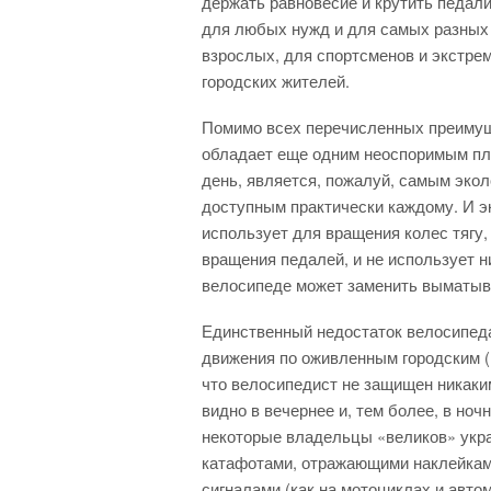
держать
равновесие и крутить педал
для любых нужд и для самых разных 
взрослых, для спортсменов и экстре
городских жителей.
Помимо всех перечисленных преимуще
обладает еще одним неоспоримым пл
день, является, пожалуй, самым эко
доступным практически каждому. И э
использует для вращения колес тягу,
вращения педалей, и не использует ни
велосипеде может заменить выматыв
Единственный недостаток велосипед
движения по оживленным городским (
что велосипедист не защищен никаким
видно в вечернее и, тем более, в ноч
некоторые владельцы «великов» укр
катафотами, отражающими наклейкам
сигналами (как на мотоциклах и авто