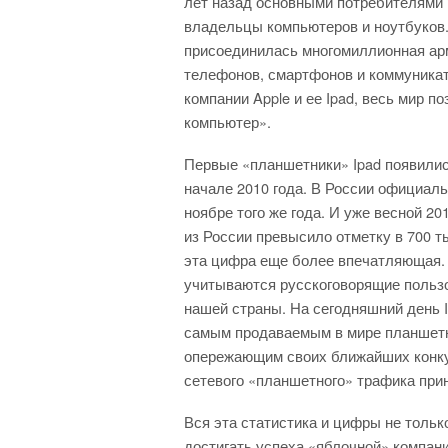
лет назад основными потребителями
владельцы компьютеров и ноутбуков
присоединилась многомиллионная а
телефонов, смартфонов и коммуникато
компании Apple и ее Ipad, весь мир 
компьютер».
Первые «планшетники» Ipad появилис
начале 2010 года. В России официаль
ноябре того же года. И уже весной 20
из России превысило отметку в 700 т
эта цифра еще более впечатляющая. К
учитываются русскоговорящие польз
нашей страны. На сегодняшний день 
самым продаваемым в мире планшет
опережающим своих ближайших конку
сетевого «планшетного» трафика прин
Вся эта статистика и цифры не толь
достигать успеха «яблочной» компани