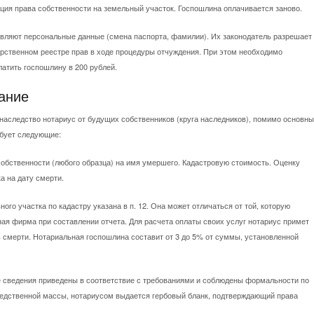
ция права собственности на земельный участок. Госпошлина оплачивается заново.
вляют персональные данные (смена паспорта, фамилии). Их законодатель разрешает
арственном реестре прав в ходе процедуры отчуждения. При этом необходимо
атить госпошлину в 200 рублей.
ание
наследство нотариус от будущих собственников (круга наследников), помимо основны
ебует следующие:
собственности (любого образца) на имя умершего. Кадастровую стоимость. Оценку
а на дату смерти.
ого участка по кадастру указана в п. 12. Она может отличаться от той, которую
ая фирма при составлении отчета. Для расчета оплаты своих услуг нотариус примет
 смерти. Нотариальная госпошлина составит от 3 до 5% от суммы, установленной
се сведения приведены в соответствие с требованиями и соблюдены формальности по
дственной массы, нотариусом выдается гербовый бланк, подтверждающий права