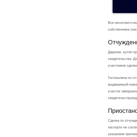
Все несоответств
собственника (нас
Отчуждени
Дарение, купля-пр
свидетельства. Дл
участников сделки
Госпошлина по отч
выдаваемый новом
участок завершен
свидетельствующим
Приостан
Сделка по отчужде
паспорте не соот
указанием причин