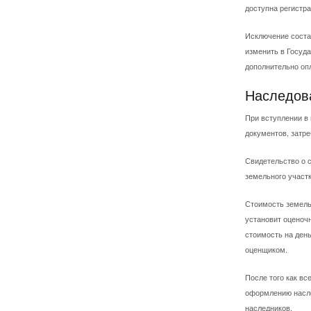
доступна регистра
Исключение соста
изменить в Госуд
дополнительно опл
Наследов
При вступлении в 
документов, затр
Свидетельство о 
земельного участк
Стоимость земельн
установит оценочн
стоимость на день
оценщиком.
После того как в
оформлению насле
наследников.