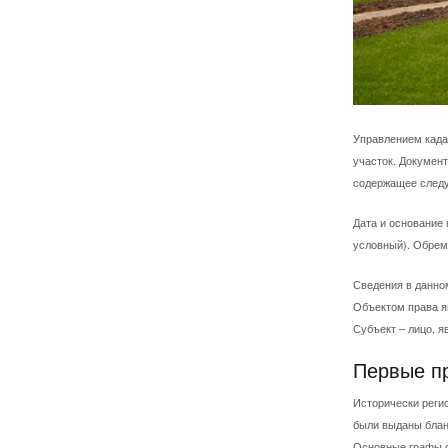
Управлением када
участок.
Документ
содержащее след
Дата и основание 
условный). Обреме
Сведения в данном
Объектом права я
Субъект – лицо, я
Первые п
Исторически регис
были выданы бланк
Основные графы со