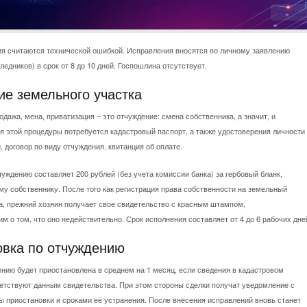
Реклама
ия считаются технической ошибкой. Исправления вносятся по личному заявлению
ледников) в срок от 8 до 10 дней. Госпошлина отсутствует.
е земельного участка
одажа, мена, приватизация – это отчуждение: смена собственника, а значит, и
я этой процедуры потребуется кадастровый паспорт, а также удостоверения личности
, договор по виду отчуждения, квитанция об оплате.
уждению составляет 200 рублей (без учета комиссии банка) за гербовый бланк,
у собственнику. После того как регистрация права собственности на земельный
а, прежний хозяин получает свое свидетельство с красным штампом,
 о том, что оно недействительно. Срок исполнения составляет от 4 до 6 рабочих дне
овка по отчуждению
нию будет приостановлена в среднем на 1 месяц, если сведения в кадастровом
ветствуют данным свидетельства. При этом стороны сделки получат уведомление с
ы приостановки и сроками её устранения. После внесения исправлений вновь станет