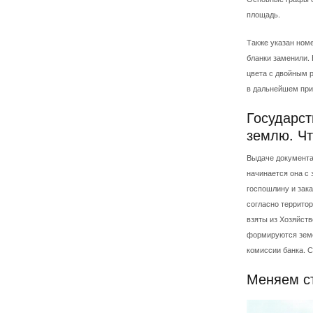
площадь.
Также указан номе
бланки заменили.
цвета с двойным 
в дальнейшем при
Государст
землю. Чт
Выдаче документа 
начинается она с 
госпошлину и зака
согласно террито
взяты из Хозяйств
формируются земел
комиссии банка. С
Меняем ст