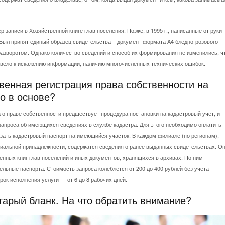
р записи в Хозяйственной книге глав поселения. Позже, в 1995 г., написанные от руки
 Был принят единый образец свидетельства – документ формата А4 бледно-розового
разворотом. Однако количество сведений и способ их формирования не изменились, ч
вело к искажению информации, наличию многочисленных технических ошибок.
венная регистрация права собственности на
о в основе?
о праве собственности предшествует процедура постановки на кадастровый учет, и
запроса об имеющихся сведениях в службе кадастра. Для этого необходимо оплатить
зать кадастровый паспорт на имеющийся участок. В каждом филиале (по регионам),
риальной принадлежности, содержатся сведения о ранее выданных свидетельствах. О
енных книг глав поселений и иных документов, хранящихся в архивах. По ним
ьные паспорта. Стоимость запроса колеблется от 200 до 400 рублей без учета
рок исполнения услуги — от 6 до 8 рабочих дней.
арый бланк. На что обратить внимание?