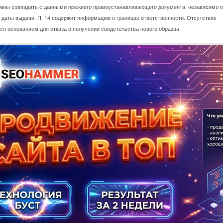
лжны совпадать с данными прежнего правоустанавливающего документа, независимо о
 даты выдачи. П. 14 содержит информацию о границах ответственности. Отсутствие
ся основанием для отказа в получении свидетельства нового образца.