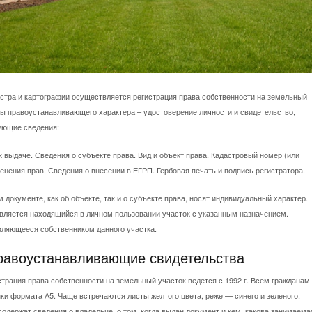
стра и картографии осуществляется регистрация права собственности на земельный
ы правоустанавливающего характера – удостоверение личности и свидетельство,
ующие сведения:
к выдаче. Сведения о субъекте права. Вид и объект права. Кадастровый номер (или
нения прав. Сведения о внесении в ЕГРП. Гербовая печать и подпись регистратора.
 документе, как об объекте, так и о субъекте права, носят индивидуальный характер.
вляется находящийся в личном пользовании участок с указанным назначением.
вляющееся собственником данного участка.
равоустанавливающие свидетельства
трация права собственности на земельный участок ведется с 1992 г. Всем гражданам
и формата А5. Чаще встречаются листы желтого цвета, реже — синего и зеленого.
держат сведения о владельце, о том, когда выдан документ и кем, какова занимаема