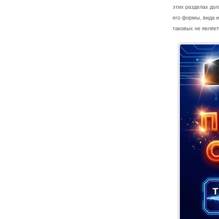
этих разделах до
его формы, вида и
таковых не являет