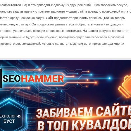
самостоятельно) и это приводит к одному из двух решений. Либо забросить ресурс,
мало кто задумывается о третьем варианте – сдать сайт в аренду с помесячной оплато
ается сразу несколько задач. Сайт продолжает приносить прибыль (только теперь
емесячную сумму). Он продолжает развиваться и обрастать новыми входящими
ственно, увеличивать позиции в поисковых системах). На вашем ресурсе появляется
торый лишним не будет (если, конечно, арендатор будет заинтересован в развитии
 потеряете рекламодателей, которые являются главным источником дохода многих