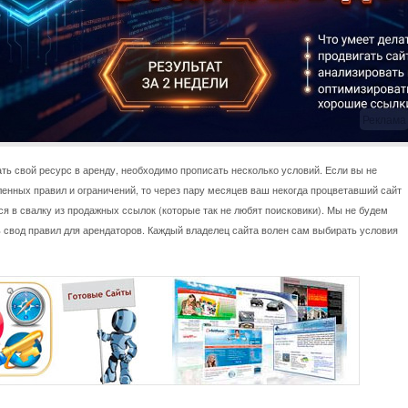
Реклама
ать свой ресурс в аренду, необходимо прописать несколько условий. Если вы не
енных правил и ограничений, то через пару месяцев ваш некогда процветавший сайт
я в свалку из продажных ссылок (которые так не любят поисковики). Мы не будем
 свод правил для арендаторов. Каждый владелец сайта волен сам выбирать условия