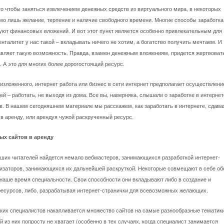
го чтобы заняться извлечением денежных средств из виртуального мира, в некоторых
мо лишь желание, терпение и наличие свободного времени. Многие способы заработка
уют финансовых вложений. И вот этот пункт является особенно привлекательным для
нталитет у нас такой – вкладывать ничего не хотим, а богатство получить мечтаем. И
авляет такую возможность. Правда, взамен денежным вложениям, придется жертвоват
 А это для многих более дорогостоящий ресурс.
зложенного, интернет работа или бизнес в сети интернет предполагает осуществлени
й – работать, не выходя из дома. Все вы, наверняка, слышали о заработке в интернет
в. В нашем сегодняшнем материале мы расскажем, как заработать в интернете, сдава
в аренду, или арендуя чужой раскрученный ресурс.
ых сайтов в аренду
аших читателей найдется немало вебмастеров, занимающихся разработкой интернет-
мизаторов, занимающихся их дальнейшей раскруткой. Некоторые совмещают в себе об
 наше время специальности. Свои способности они вкладывают либо в создание и
ресурсов, либо, разрабатывая интернет-странички для всевозможных желающих.
аких специалистов накапливается множество сайтов на самые разнообразные тематики
 из них попросту не хватает (особенно в тех случаях, когда специалист занимается