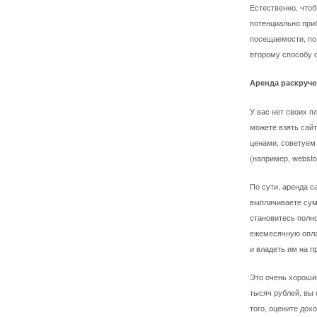
Естественно, что
потенциально при
посещаемости, поз
второму способу 
Аренда раскруче
У вас нет своих п
можете взять сайт
ценами, советуем
(например, webstol
По сути, аренда с
выплачиваете сумм
становитесь полно
ежемесячную опла
и владеть им на п
Это очень хороши
тысяч рублей, вы 
того, оцените дох