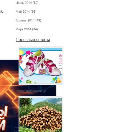
Июнь 2014
(69)
й.
Май 2014
(66)
Апрель 2014
(49)
Март 2014
(34)
Полезные советы
Обувь под покраску