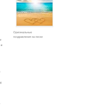
Оригинальные
поздравления на песке
ы
 и
и
а)
е