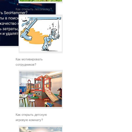
Как открыть лесопилку?
Как мотивировать
сотрудников?
Как открыть детскую
игровую комнату?