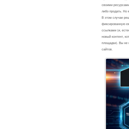
своими ресурсами 
либо продать. Но 
В этом случае реш
фиксированную еж
ссылками (и, есте
новый контент, ко
площадки). Вы не
сайтов.