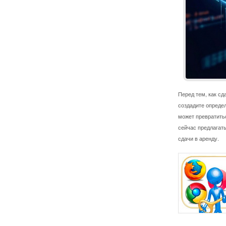
Перед тем, как сд
создадите определ
может превратитьс
сейчас предлагать
сдачи в аренду.