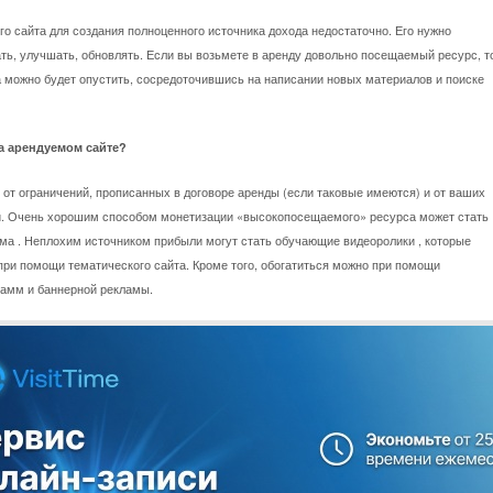
го сайта для создания полноценного источника дохода недостаточно. Его нужно
ть, улучшать, обновлять. Если вы возьмете в аренду довольно посещаемый ресурс, т
а можно будет опустить, сосредоточившись на написании новых материалов и поиске
на арендуемом сайте?
 от ограничений, прописанных в договоре аренды (если таковые имеются) и от ваших
. Очень хорошим способом монетизации «высокопосещаемого» ресурса может стать
ама . Неплохим источником прибыли могут стать обучающие видеоролики , которые
при помощи тематического сайта. Кроме того, обогатиться можно при помощи
рамм и баннерной рекламы.