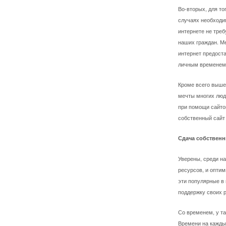
Во-вторых, для то
случаях необходи
интернете не треб
наших граждан. Ме
интернет предост
личным временем.
Кроме всего вышеи
мечты многих люде
при помощи сайто
собственный сайт 
Сдача собственн
Уверены, среди н
ресурсов, и опти
эти популярные в
поддержку своих 
Со временем, у т
Времени на каждый