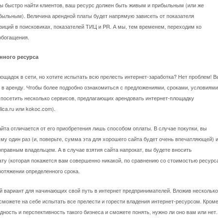
бы быстро найти клиентов, ваш ресурс должен быть живым и прибыльным (или же
быльным). Величина арендной платы будет напрямую зависеть от показателя
иций в поисковиках, показателей ТИЦ и PR. А мы, тем временем, переходим ко
обогащения.
нного ресурса
лощадок в сети, но хотите испытать всю прелесть интернет-заработка? Нет проблем! В
 в аренду. Чтобы более подробно ознакомиться с предложениями, сроками, условиями
 посетить несколько сервисов, предлагающих арендовать интернет-площадку
ica.ru или kokoc.com).
айта отличается от его приобретения лишь способом оплаты. В случае покупки, вы
у один раз (и, поверьте, сумма эта для хорошего сайта будет очень впечатляющей) 
правным владельцем. А в случае взятия сайта напрокат, вы будете вносить
ту (которая покажется вам совершенно никакой, по сравнению со стоимостью ресурс
ротяжении определенного срока.
й вариант для начинающих свой путь в интернет предпринимателей. Вложив несколько
сможете на себе испытать все прелести и горести владения интернет-ресурсом. Кром
одность и перспективность такого бизнеса и сможете понять, нужно ли оно вам или нет.